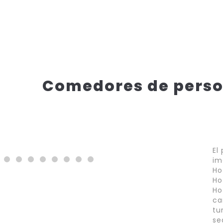
Comedores de perso
El
im
Ho
Ho
Ho
ca
tu
se