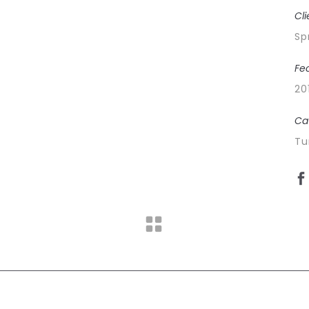
Cl
Sp
Fe
20
Ca
Tu