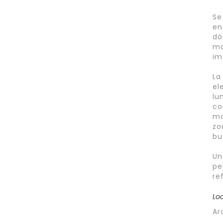
Se
en
dó
ma
im
La
el
lu
co
mo
zo
bu
Un
pe
re
Lo
Ar