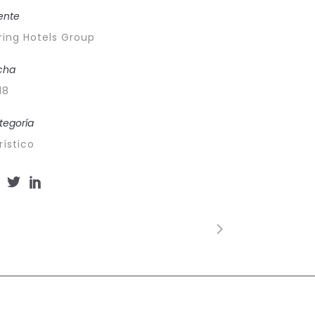
iente
ring Hotels Group
cha
18
tegoría
rístico