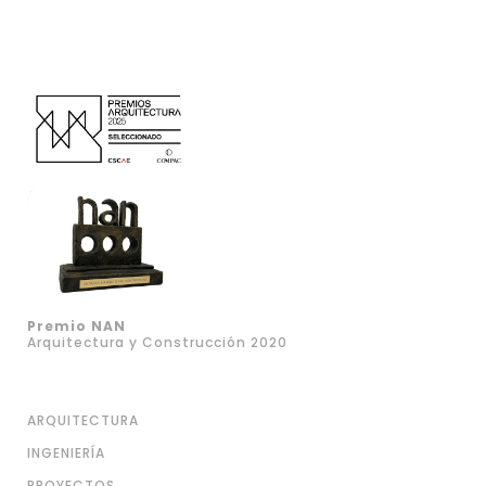
Premio NAN
Arquitectura y Construcción 2020
ARQUITECTURA
INGENIERÍA
PROYECTOS